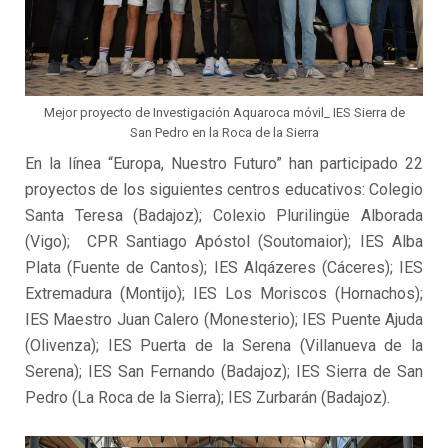
Mejor proyecto de Investigación Aquaroca móvil_ IES Sierra de
San Pedro en la Roca de la Sierra
En la línea “Europa, Nuestro Futuro” han participado 22
proyectos de los siguientes centros educativos: Colegio
Santa Teresa (Badajoz); Colexio Plurilingüe Alborada
(Vigo); CPR Santiago Apóstol (Soutomaior); IES Alba
Plata (Fuente de Cantos); IES Alqázeres (Cáceres); IES
Extremadura (Montijo); IES Los Moriscos (Hornachos);
IES Maestro Juan Calero (Monesterio); IES Puente Ajuda
(Olivenza); IES Puerta de la Serena (Villanueva de la
Serena); IES San Fernando (Badajoz); IES Sierra de San
Pedro (La Roca de la Sierra); IES Zurbarán (Badajoz).