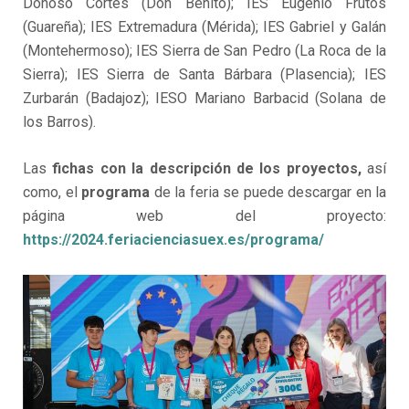
Donoso Cortés (Don Benito); IES Eugenio Frutos
(Guareña); IES Extremadura (Mérida); IES Gabriel y Galán
(Montehermoso); IES Sierra de San Pedro (La Roca de la
Sierra); IES Sierra de Santa Bárbara (Plasencia); IES
Zurbarán (Badajoz); IESO Mariano Barbacid (Solana de
los Barros).
Las
fichas con la descripción de los proyectos,
así
como, el
programa
de la feria se puede descargar en la
página web del proyecto:
https://2024.feriacienciasuex.es/programa/